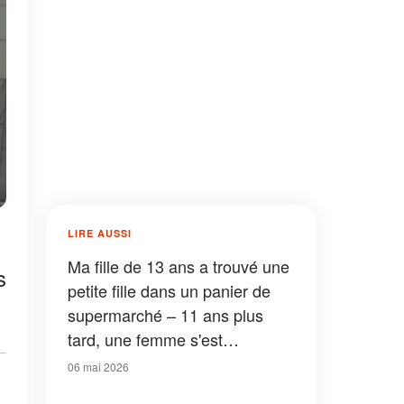
LIRE AUSSI
Ma fille de 13 ans a trouvé une
s
petite fille dans un panier de
supermarché – 11 ans plus
tard, une femme s'est
présentée en affirmant être sa
06 mai 2026
mère, et je suis devenue pâle