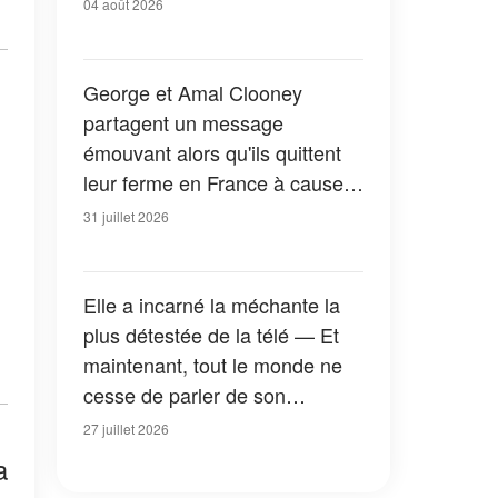
04 août 2026
George et Amal Clooney
partagent un message
émouvant alors qu'ils quittent
leur ferme en France à cause
des feux de forêt — Tous les
31 juillet 2026
détails
Elle a incarné la méchante la
plus détestée de la télé — Et
maintenant, tout le monde ne
cesse de parler de son
apparition dans la nouvelle
27 juillet 2026
version de « La Petite Maison
a
dans la prairie » — Photos