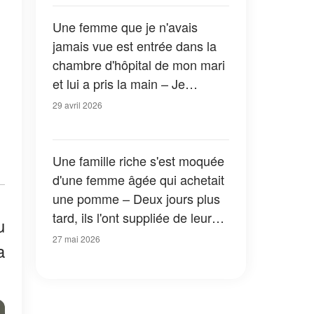
quand j'ai vu de qui il s'agissait
Une femme que je n'avais
jamais vue est entrée dans la
chambre d'hôpital de mon mari
et lui a pris la main – Je
n'oublierai jamais ce qu'elle lui
29 avril 2026
a chuchoté à l'oreille
Une famille riche s'est moquée
d'une femme âgée qui achetait
une pomme – Deux jours plus
tard, ils l'ont suppliée de leur
u
pardonner
27 mai 2026
a