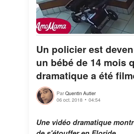
Un policier est deve
un bébé de 14 mois qui
dramatique a été film
Par
Quentin Autier
06 oct. 2018
04:54
Une vidéo dramatique montre
de s'étouffer en Floride.