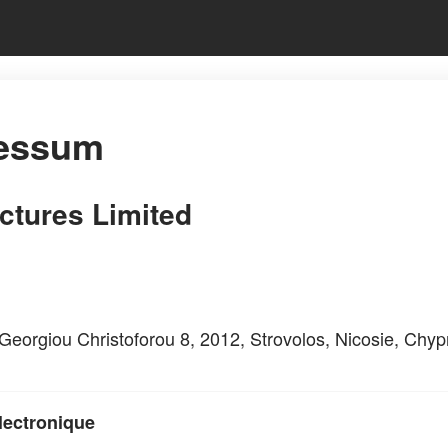
essum
tures Limited
 Georgiou Christoforou 8, 2012, Strovolos, Nicosie, Chyp
lectronique