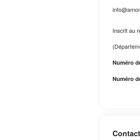
info@amo
Inscrit au
(
Départeme
Numéro d
Numéro de
Contac