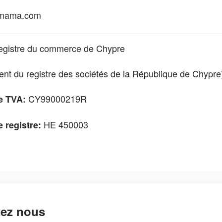
mama.com
 registre du commerce de Chypre
nt du registre des sociétés de la République de Chypre
CY99000219R
e TVA
:
HE 450003
 registre
:
tez nous