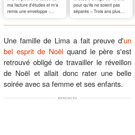
ma facture d'études et m'a
pour qu'ils ne soient pas
remis une enveloppe -
séparés – Trois ans plus
Quand je l'ai ouverte et que
tard, mon plus jeune frère
j'ai découvert qui il était
m'a remis une photo qui
vraiment, je suis devenue
révélait ce qui était
livide
réellement arrivé à nos
Une famille de Lima a fait preuve d'
un
parents
bel esprit de Noël
quand le père s'est
retrouvé obligé de travailler le réveillon
de Noël et allait donc rater une belle
soirée avec sa femme et ses enfants.
ANNONCES