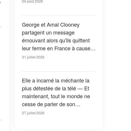
e
04 août 2026
George et Amal Clooney
partagent un message
émouvant alors qu'ils quittent
leur ferme en France à cause
des feux de forêt — Tous les
31 juillet 2026
détails
Elle a incarné la méchante la
plus détestée de la télé — Et
maintenant, tout le monde ne
cesse de parler de son
apparition dans la nouvelle
27 juillet 2026
version de « La Petite Maison
dans la prairie » — Photos