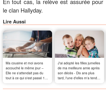
En tout cas, la relève est assurée pour
le clan Hallyday.
Lire Aussi
Ma cousine et moi avons
J'ai adopté les filles jumelles
accouché le même jour –
de ma meilleure amie après
Elle ne s'attendait pas du
son décès - Dix ans plus
tout à ce qui s'est passé 18
tard, l'une d'elles m'a tendu
ans plus tard
un vieux téléphone en me
disant : « Maman m'a dit de
te montrer cette vidéo
aujourd'hui. »