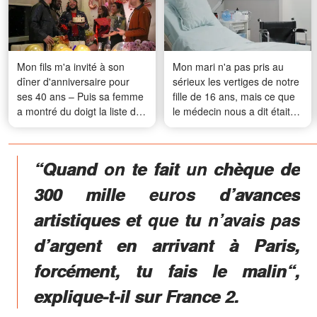
Mon fils m'a invité à son
Mon mari n'a pas pris au
dîner d'anniversaire pour
sérieux les vertiges de notre
ses 40 ans – Puis sa femme
fille de 16 ans, mais ce que
a montré du doigt la liste des
le médecin nous a dit était
tâches collée sur le frigo et
une vérité à laquelle aucune
m'a dit : « Voilà ce que vous
mère n'est jamais prête à
avez à faire ce soir »
faire face
“Quand on te fait un chèque de
300 mille euros d’avances
artistiques et que tu n’avais pas
d’argent en arrivant à Paris,
forcément, tu fais le malin“,
explique-t-il sur France 2.