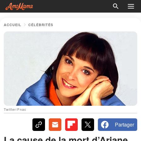
ACCUEIL
CÉLÉBRITÉS
Twitter/Fnac
Partager
La cause de la mort d’Ariane