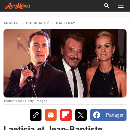
ACCUEIL
POPULARITÉ
HALLYDAY
Twitter/voici Getty Images
Partager
Laeticia et Jean-Baptiste