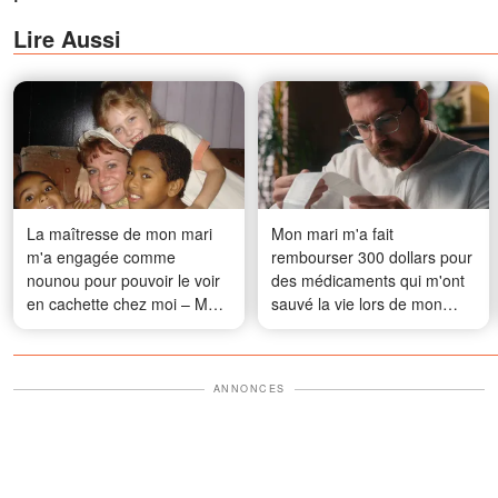
Lire Aussi
La maîtresse de mon mari
Mon mari m'a fait
m'a engagée comme
rembourser 300 dollars pour
nounou pour pouvoir le voir
des médicaments qui m'ont
en cachette chez moi – Mais
sauvé la vie lors de mon
ils n'avaient pas prévu ça
accouchement compliqué –
Sa mère n'a rien dit, mais ce
qu'elle a fait ensuite lui a
ANNONCES
donné une leçon qu'il
n'oubliera jamais