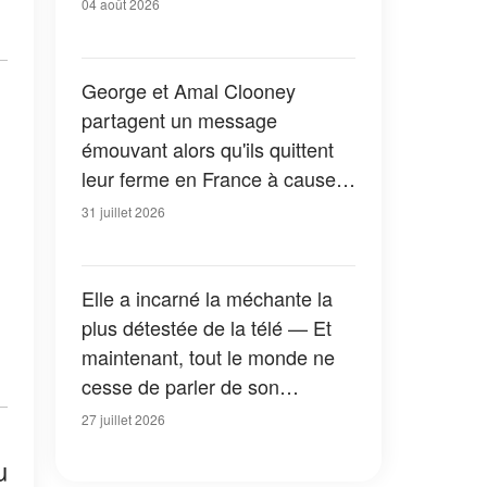
04 août 2026
George et Amal Clooney
partagent un message
émouvant alors qu'ils quittent
leur ferme en France à cause
des feux de forêt — Tous les
31 juillet 2026
détails
Elle a incarné la méchante la
plus détestée de la télé — Et
maintenant, tout le monde ne
cesse de parler de son
apparition dans la nouvelle
27 juillet 2026
version de « La Petite Maison
u
dans la prairie » — Photos