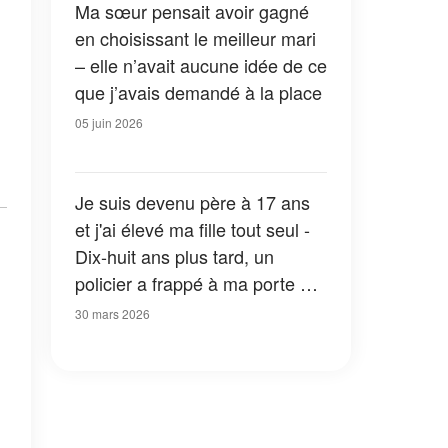
Ma sœur pensait avoir gagné
en choisissant le meilleur mari
– elle n’avait aucune idée de ce
que j’avais demandé à la place
05 juin 2026
Je suis devenu père à 17 ans
et j'ai élevé ma fille tout seul -
Dix-huit ans plus tard, un
policier a frappé à ma porte et
m'a demandé : « Monsieur,
30 mars 2026
avez-vous la moindre idée de
ce qu'elle a fait ? »