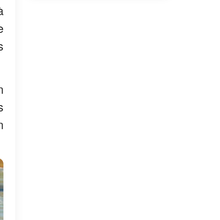
à
e
s
n
s
n