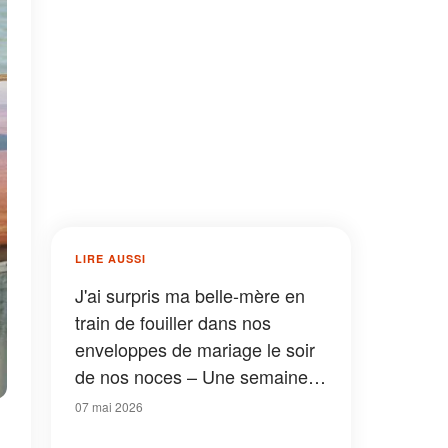
LIRE AUSSI
J'ai surpris ma belle-mère en
train de fouiller dans nos
enveloppes de mariage le soir
de nos noces – Une semaine
plus tard, on lui a donné une
07 mai 2026
leçon qu'elle n'oubliera jamais