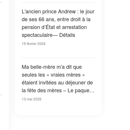
L'ancien prince Andrew : le jour
de ses 66 ans, entre droit à la
pension d’État et arrestation
spectaculaire— Détails
19 février 2026
Ma belle-mère m'a dit que
seules les « vraies mères »
étaient invitées au déjeuner de
la fête des mères – Le paquet
cadeau que mon mari a posé
13 mai 2026
devant elle pour lui donner une
leçon l'a fait fondre en larmes
devant toute la famille