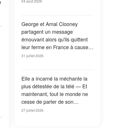
n
04 août 2026
George et Amal Clooney
partagent un message
émouvant alors qu'ils quittent
leur ferme en France à cause
des feux de forêt — Tous les
31 juillet 2026
détails
Elle a incarné la méchante la
plus détestée de la télé — Et
maintenant, tout le monde ne
cesse de parler de son
apparition dans la nouvelle
27 juillet 2026
version de « La Petite Maison
dans la prairie » — Photos