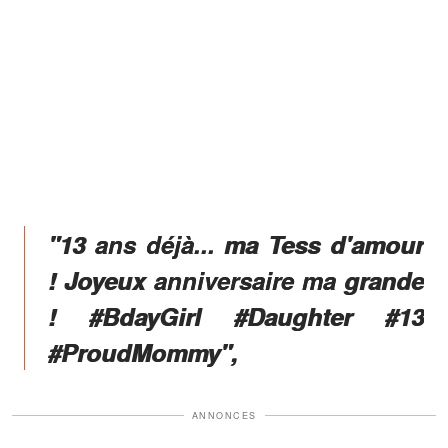
"13 ans déjà... ma Tess d'amour
! Joyeux anniversaire ma grande
! #BdayGirl #Daughter #13
#ProudMommy",
ANNONCES