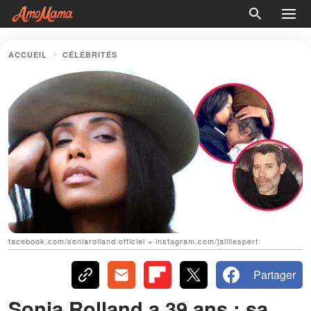
ACCUEIL
CÉLÉBRITÉS
facebook.com/soniarolland.officiel + instagram.com/jalillespert
Partager
Sonia Rolland a 39 ans : sa