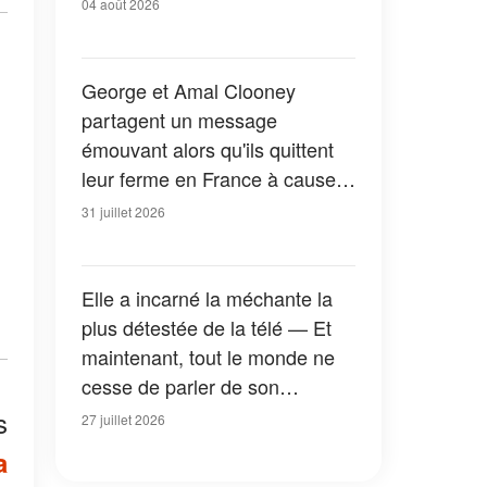
04 août 2026
George et Amal Clooney
partagent un message
émouvant alors qu'ils quittent
leur ferme en France à cause
des feux de forêt — Tous les
31 juillet 2026
détails
Elle a incarné la méchante la
plus détestée de la télé — Et
maintenant, tout le monde ne
cesse de parler de son
apparition dans la nouvelle
s
27 juillet 2026
version de « La Petite Maison
a
dans la prairie » — Photos