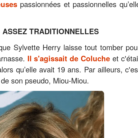
passionnées et passionnelles qu’ell
euses
 ASSEZ TRADITIONNELLES
ue Sylvette Herry laisse tout tomber pou
arnasse.
et c'étai
Il s'agissait de Coluche
lors qu’elle avait 19 ans. Par ailleurs, c'es
ne de son pseudo, Miou-Miou.