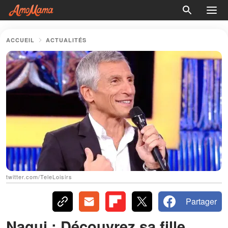
ACCUEIL
ACTUALITÉS
twitter.com/TeleLoisirs
Partager
Nagui‌ ‌:‌ ‌Découvrez‌ ‌sa‌ ‌fille‌