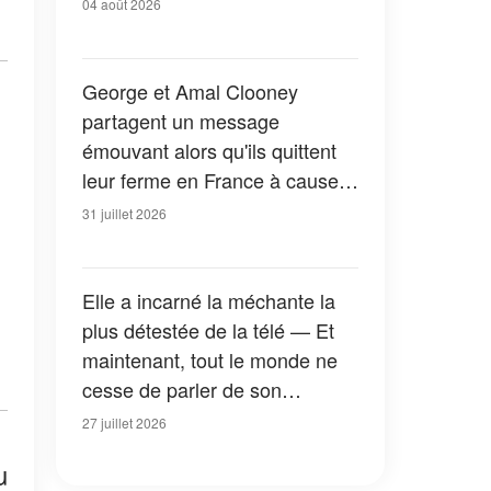
04 août 2026
George et Amal Clooney
partagent un message
émouvant alors qu'ils quittent
leur ferme en France à cause
des feux de forêt — Tous les
31 juillet 2026
détails
Elle a incarné la méchante la
plus détestée de la télé — Et
maintenant, tout le monde ne
cesse de parler de son
apparition dans la nouvelle
27 juillet 2026
version de « La Petite Maison
u
dans la prairie » — Photos