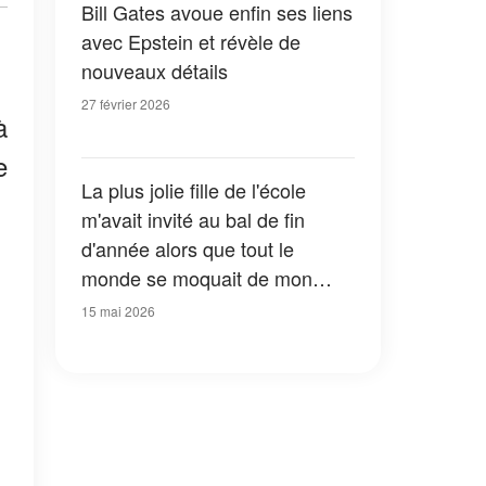
Bill Gates avoue enfin ses liens
avec Epstein et révèle de
nouveaux détails
27 février 2026
à
e
La plus jolie fille de l'école
m'avait invité au bal de fin
d'année alors que tout le
monde se moquait de mon
apparence – 20 ans plus tard,
15 mai 2026
elle ne m'a pas reconnu, et ce
que j'ai fait a changé sa vie