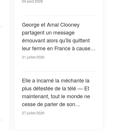
04 août 2026
George et Amal Clooney
partagent un message
émouvant alors qu'ils quittent
leur ferme en France à cause
des feux de forêt — Tous les
31 juillet 2026
détails
Elle a incarné la méchante la
plus détestée de la télé — Et
maintenant, tout le monde ne
cesse de parler de son
apparition dans la nouvelle
27 juillet 2026
version de « La Petite Maison
dans la prairie » — Photos