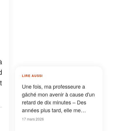
à
d
LIRE AUSSI
t
Une fois, ma professeure a
gâché mon avenir à cause d'un
retard de dix minutes – Des
années plus tard, elle me
suppliait de contourner les
17 mars 2026
règles pour elle