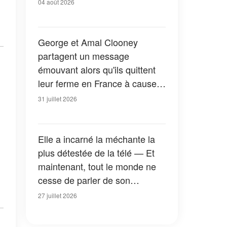
04 août 2026
George et Amal Clooney
partagent un message
émouvant alors qu'ils quittent
leur ferme en France à cause
des feux de forêt — Tous les
31 juillet 2026
détails
Elle a incarné la méchante la
plus détestée de la télé — Et
maintenant, tout le monde ne
cesse de parler de son
apparition dans la nouvelle
27 juillet 2026
version de « La Petite Maison
dans la prairie » — Photos