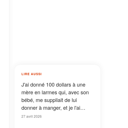
LIRE AUSSI
J'ai donné 100 dollars à une
mère en larmes qui, avec son
bébé, me suppliait de lui
donner à manger, et je l'ai
laissée dormir dans ma maison
27 avril 2026
– Le lendemain, je suis entrée