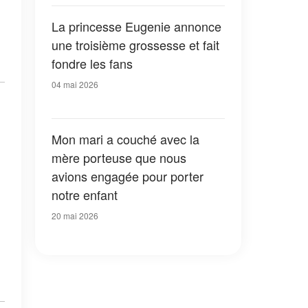
sans frapper et j'en suis resté
bouche bée
La princesse Eugenie annonce
une troisième grossesse et fait
fondre les fans
04 mai 2026
Mon mari a couché avec la
mère porteuse que nous
avions engagée pour porter
notre enfant
20 mai 2026