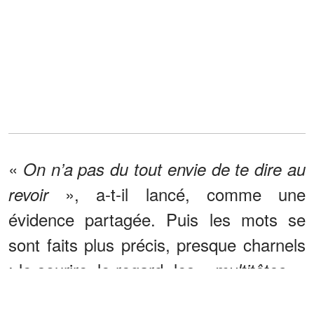
«
On n’a pas du tout envie de te dire au
», a-t-il lancé, comme une
revoir
évidence partagée. Puis les mots se
sont faits plus précis, presque charnels
: le sourire, le regard, les «
»,
multitêtes
les «
», cette écriture
multivoix