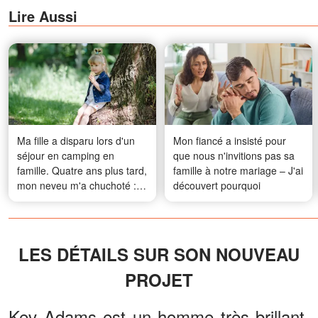
Lire Aussi
Ma fille a disparu lors d'un
Mon fiancé a insisté pour
séjour en camping en
que nous n'invitions pas sa
famille. Quatre ans plus tard,
famille à notre mariage – J'ai
mon neveu m'a chuchoté : «
découvert pourquoi
J'ai vu ce qui s'est
réellement passé cette nuit-
là. Elle ne s'est pas
simplement perdue. »
LES DÉTAILS SUR SON NOUVEAU
PROJET
Kev Adams est un homme très brillant,