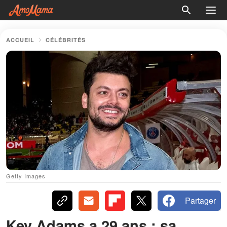
ACCUEIL
CÉLÉBRITÉS
Getty Images
Partager
Kev Adams a 29 ans : sa