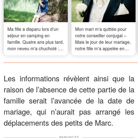
Ma fille a disparu lors d'un
Mon mari m'a quittée pour
séjour en camping en
notre conseiller conjugal –
famille. Quatre ans plus tard,
Mais le jour de leur mariage,
mon neveu m'a chuchoté : «
notre fille m'a appelée en
J'ai vu ce qui s'est
pleurant et m'a dit : «
réellement passé cette nuit-
Maman, il faut que tu
là. Elle ne s'est pas
viennes tout de suite »
simplement perdue. »
Les informations révèlent ainsi que la
raison de l’absence de cette partie de la
famille serait l’avancée de la date de
mariage, qui n’aurait pas arrangé les
déplacements des petits de Marc.
ANNONCES