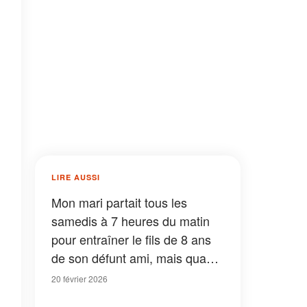
LIRE AUSSI
Mon mari partait tous les
samedis à 7 heures du matin
pour entraîner le fils de 8 ans
de son défunt ami, mais quand
le garçon m'a glissé une note,
20 février 2026
je me suis effondrée