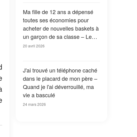
Ma fille de 12 ans a dépensé
toutes ses économies pour
acheter de nouvelles baskets à
un garçon de sa classe – Le
lendemain, le directeur de
20 avril 2026
l'école m'a appelé d'urgence à
l'école
d
J'ai trouvé un téléphone caché
e
dans le placard de mon père –
Quand je l'ai déverrouillé, ma
à
vie a basculé
e
24 mars 2026