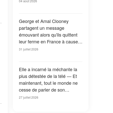
04 août 2026
George et Amal Clooney
partagent un message
émouvant alors qu'ils quittent
leur ferme en France à cause
des feux de forêt — Tous les
31 juillet 2026
détails
Elle a incarné la méchante la
plus détestée de la télé — Et
maintenant, tout le monde ne
cesse de parler de son
apparition dans la nouvelle
27 juillet 2026
version de « La Petite Maison
dans la prairie » — Photos