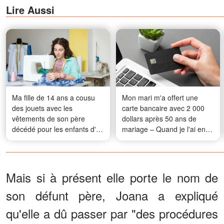
Lire Aussi
Ma fille de 14 ans a cousu
Mon mari m'a offert une
des jouets avec les
carte bancaire avec 2 000
vêtements de son père
dollars après 50 ans de
décédé pour les enfants d'un
mariage – Quand je l'ai enfin
orphelinat - Le lendemain,
utilisée avant mon opération,
des policiers ont frappé à
j'ai découvert qu'il m'avait
notre porte
réservé un dernier cadeau
Mais si à présent elle porte le nom de
son défunt père, Joana a expliqué
qu'elle a dû passer par "des procédures