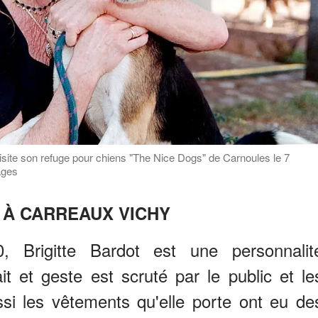
 visite son refuge pour chiens "The Nice Dogs" de Carnoules le 7
ages
 À CARREAUX VICHY
 Brigitte Bardot est une personnalit
t et geste est scruté par le public et le
si les vêtements qu'elle porte ont eu de