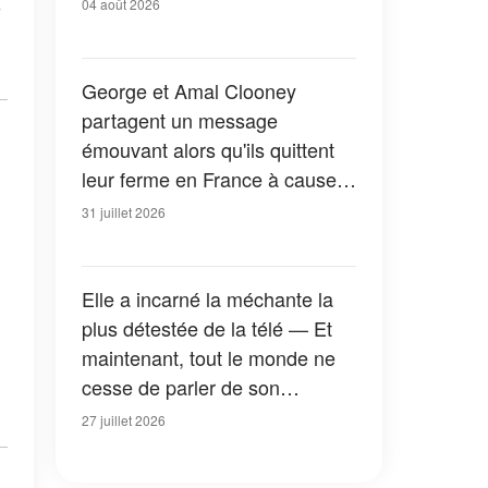
04 août 2026
George et Amal Clooney
partagent un message
émouvant alors qu'ils quittent
leur ferme en France à cause
des feux de forêt — Tous les
31 juillet 2026
détails
Elle a incarné la méchante la
plus détestée de la télé — Et
maintenant, tout le monde ne
cesse de parler de son
apparition dans la nouvelle
27 juillet 2026
version de « La Petite Maison
dans la prairie » — Photos