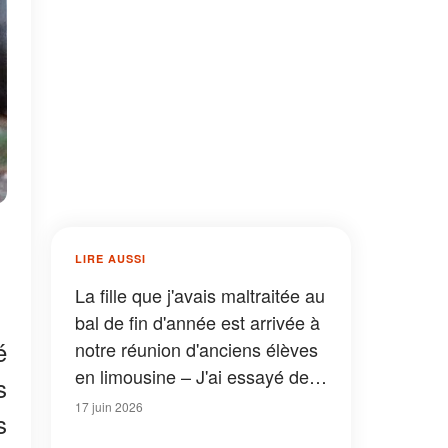
LIRE AUSSI
La fille que j'avais maltraitée au
bal de fin d'année est arrivée à
é
notre réunion d'anciens élèves
en limousine – J'ai essayé de
s
m'excuser, mais ce qu'elle m'a
17 juin 2026
s
dit après la soirée m'a fait