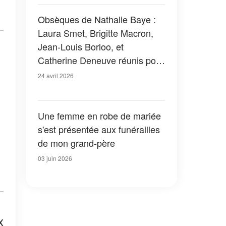
fondre en larmes
Obsèques de Nathalie Baye :
Laura Smet, Brigitte Macron,
Jean-Louis Borloo, et
Catherine Deneuve réunis pour
un dernier adieu
24 avril 2026
Une femme en robe de mariée
s'est présentée aux funérailles
de mon grand-père
03 juin 2026
x