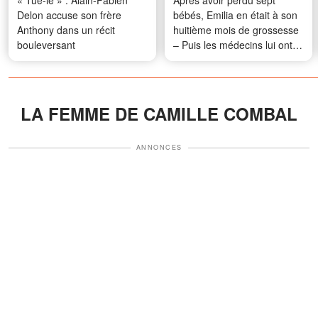
« Tue-le » : Alain-Fabien
Après avoir perdu sept
Delon accuse son frère
bébés, Emilia en était à son
Anthony dans un récit
huitième mois de grossesse
bouleversant
– Puis les médecins lui ont
imposé un choix déchirant
LA FEMME DE CAMILLE COMBAL
ANNONCES