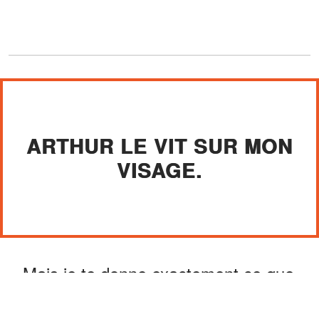
ARTHUR LE VIT SUR MON
VISAGE.
« Mais je te donne exactement ce que
tu voulais », murmura-t-il.