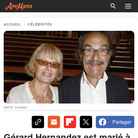
ACCUEIL
CÉLÉBRITÉS
Getty Images
Partager
Gérard Hernandez est marié à