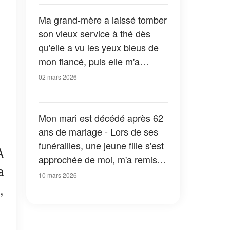
Ma grand-mère a laissé tomber
son vieux service à thé dès
qu'elle a vu les yeux bleus de
mon fiancé, puis elle m'a
montré son visage dans un
02 mars 2026
album photo des années 1950
Mon mari est décédé après 62
ans de mariage - Lors de ses
funérailles, une jeune fille s'est
À
approchée de moi, m'a remis
a
une enveloppe et m'a dit : « Il
10 mars 2026
m'a demandé de vous remettre
,
ceci aujourd'hui. »