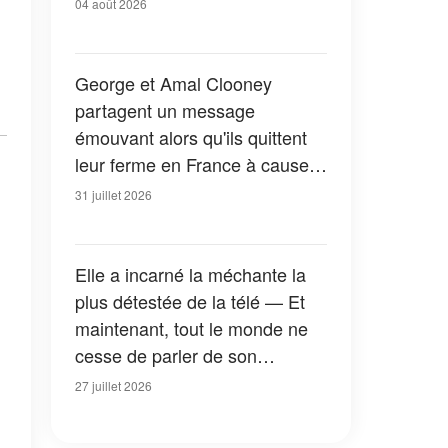
04 août 2026
George et Amal Clooney
partagent un message
émouvant alors qu'ils quittent
leur ferme en France à cause
des feux de forêt — Tous les
31 juillet 2026
détails
Elle a incarné la méchante la
plus détestée de la télé — Et
maintenant, tout le monde ne
cesse de parler de son
apparition dans la nouvelle
27 juillet 2026
version de « La Petite Maison
dans la prairie » — Photos