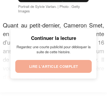
Portrait de Sylvie Vartan. | Photo : Getty
Images
Quant au petit-dernier, Cameron Smet,
en plus de sa taille impressionnante
Continuer la lecture
d’un mètre quatre-vingt à seulement 16
Regardez une courte publicité pour débloquer la
ans, il a prêté sa voix au dernier album
suite de cette histoire.
de son grand-père, Johnny Hallyday. Il
voudrait poursuivre une carrière
LIRE L'ARTICLE COMPLET
d’
.
acteur de cinéma