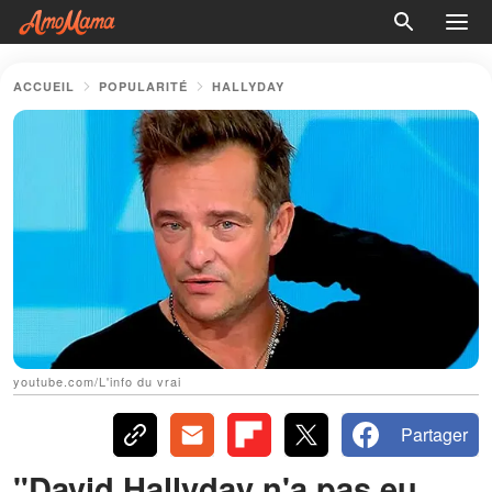
ACCUEIL
POPULARITÉ
HALLYDAY
youtube.com/L'info du vrai
Partager
"David Hallyday n'a pas eu