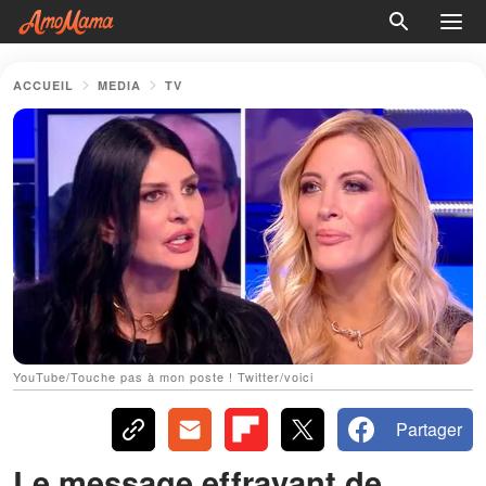
ACCUEIL
MEDIA
TV
YouTube/Touche pas à mon poste ! Twitter/voici
Partager
Le message effrayant de