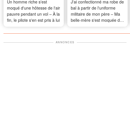
Un homme riche s'est
J'ai confectionné ma robe de
moqué d'une hôtesse de l'air
bal à partir de l'uniforme
pauvre pendant un vol – À la
militaire de mon père – Ma
fin, le pilote s'en est pris à lui
belle-mère s'est moquée de
moi puis un officier a frappé
à la porte et lui a remis un
mot qui l'a fait pâlir
ANNONCES