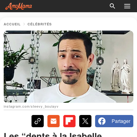
ACCUEIL
CÉLÉBRITÉS
instagram.com/steevy_boulayv
Partager
Les “dents à la Isabelle