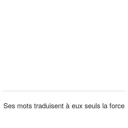
Ses mots traduisent à eux seuls la force
de ce désir : il affirme qu’il serait prêt à
aller «
» pour
sur Mars, sur Neptune