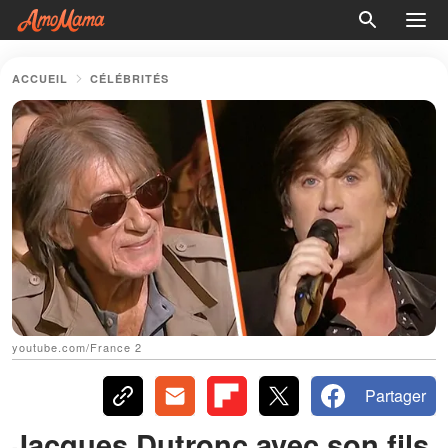
ACCUEIL
CÉLÉBRITÉS
youtube.com/France 2
Partager
Jacques Dutronc avec son fils