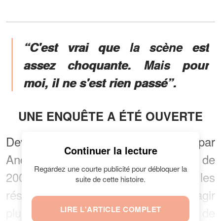
“C'est vrai que la scène est
assez choquante. Mais pour
moi, il ne s'est rien passé”.
UNE ENQUÊTE A ÉTÉ OUVERTE
Devenue virale, la vidéo filmée par
Continuer la lecture
Andréa est, à ce jour, visionnée près de
Regardez une courte publicité pour débloquer la
200 000 fois. Bien évidemment, sur les
suite de cette histoire.
réseaux sociaux, elle a fait réagir
plusieurs internautes à l’instar de
LIRE L'ARTICLE COMPLET