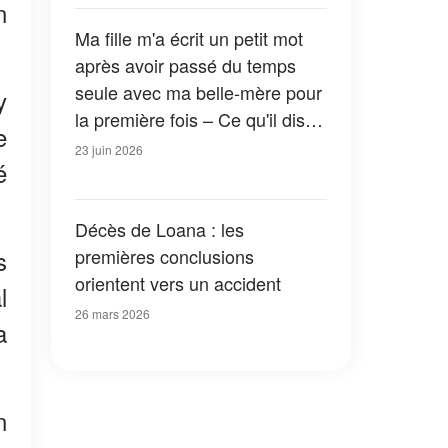
n
Ma fille m'a écrit un petit mot
après avoir passé du temps
seule avec ma belle-mère pour
y
la première fois – Ce qu'il disait
e
m'a laissé bouche bée
23 juin 2026
é
Décès de Loana : les
premières conclusions
s
orientent vers un accident
l
26 mars 2026
a
n