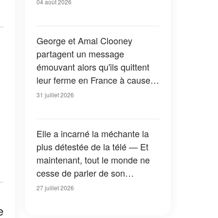
04 août 2026
George et Amal Clooney
partagent un message
émouvant alors qu'ils quittent
leur ferme en France à cause
des feux de forêt — Tous les
31 juillet 2026
détails
Elle a incarné la méchante la
plus détestée de la télé — Et
maintenant, tout le monde ne
cesse de parler de son
apparition dans la nouvelle
27 juillet 2026
version de « La Petite Maison
e
dans la prairie » — Photos