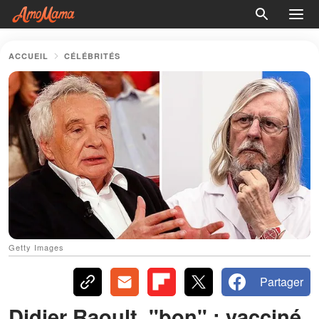
ACCUEIL
CÉLÉBRITÉS
Getty Images
Partager
Didier Raoult, "bon" : vacciné,