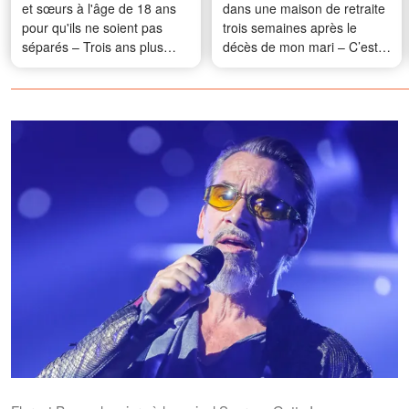
et sœurs à l'âge de 18 ans
dans une maison de retraite
pour qu'ils ne soient pas
trois semaines après le
séparés – Trois ans plus
décès de mon mari – C’est
tard, mon plus jeune frère
alors qu’un inconnu est
m'a remis une photo qui
arrivé et m’a dit : « Votre
révélait ce qui était
mari ne vous a pas dit toute
réellement arrivé à nos
la vérité. C’est moi qu’il a
parents
envoyé à sa place. »