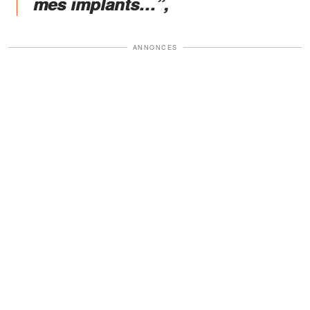
mes implants…”,
ANNONCES