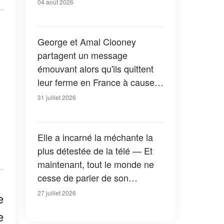
04 août 2026
George et Amal Clooney
partagent un message
émouvant alors qu'ils quittent
leur ferme en France à cause
des feux de forêt — Tous les
31 juillet 2026
détails
Elle a incarné la méchante la
plus détestée de la télé — Et
maintenant, tout le monde ne
cesse de parler de son
apparition dans la nouvelle
27 juillet 2026
e
version de « La Petite Maison
e
dans la prairie » — Photos