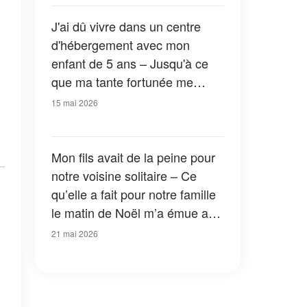
J'ai dû vivre dans un centre
d'hébergement avec mon
enfant de 5 ans – Jusqu'à ce
que ma tante fortunée me
repère et me dise : « Tes
15 mai 2026
parents ne t'ont-ils pas parlé de
la maison que je t'ai donnée ?
»
Mon fils avait de la peine pour
notre voisine solitaire – Ce
qu’elle a fait pour notre famille
le matin de Noël m’a émue aux
larmes
21 mai 2026