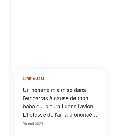
LIRE AUSSI
Un homme m'a mise dans
l'embarras à cause de mon
bébé qui pleurait dans l'avion –
L'hôtesse de l'air a prononcé
cinq mots qui l'a fait pâlir
28 mai 2026