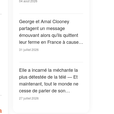
04 août 2026
George et Amal Clooney
partagent un message
émouvant alors qu'ils quittent
leur ferme en France à cause
des feux de forêt — Tous les
31 juillet 2026
détails
Elle a incarné la méchante la
plus détestée de la télé — Et
maintenant, tout le monde ne
cesse de parler de son
apparition dans la nouvelle
27 juillet 2026
version de « La Petite Maison
a
dans la prairie » — Photos