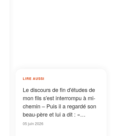
LIRE AUSSI
Le discours de fin d'études de
mon fils s'est interrompu à mi-
chemin – Puis il a regardé son
beau-père et lui a dit : «
Maintenant, tout le monde va
05 juin 2026
découvrir ce que tu as fait »