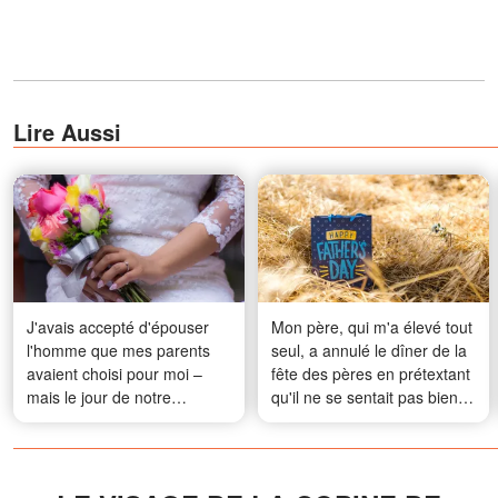
Lire Aussi
J'avais accepté d'épouser
Mon père, qui m'a élevé tout
l'homme que mes parents
seul, a annulé le dîner de la
avaient choisi pour moi –
fête des pères en prétextant
mais le jour de notre
qu'il ne se sentait pas bien -
mariage, l'homme que
Quand je suis allé prendre
j'aimais est apparu et s'est
de ses nouvelles avec sa
écrié : « Ils ne te disent pas
tarte préférée, j'ai pâli
toute la vérité ! »