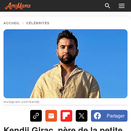
ACCUEIL
CÉLÉBRITÉS
instagram.com/kendji
Partager
Kendji Girac, père de la petite