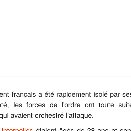
dent français a été rapidement isolé par se
é, les forces de l’ordre ont toute suit
ui avaient orchestré l’attaque.
é
interpellés
étaient âgés de 28 ans et son