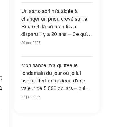
Un sans-abri m'a aidée à
changer un pneu crevé sur la
Route 9, là où mon fils a
disparu il y a 20 ans – Ce qu'il
a laissé sur mon siège
29 mai 2026
passager m'a bouleversée
Mon fiancé m'a quittée le
lendemain du jour où je lui
t
avais offert un cadeau d'une
a
valeur de 5 000 dollars – puis
sa mère m'a appelée pour me
12 juin 2026
dire : « Viens voir le karma à
l'œuvre »