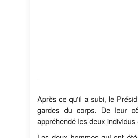
Après ce qu'il a subi, le Prési
gardes du corps. De leur côt
appréhendé les deux individus q
Les deux hommes qui ont ét