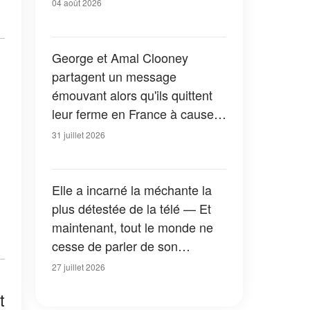
04 août 2026
George et Amal Clooney
partagent un message
émouvant alors qu'ils quittent
leur ferme en France à cause
des feux de forêt — Tous les
31 juillet 2026
détails
Elle a incarné la méchante la
plus détestée de la télé — Et
maintenant, tout le monde ne
cesse de parler de son
apparition dans la nouvelle
27 juillet 2026
version de « La Petite Maison
t
dans la prairie » — Photos