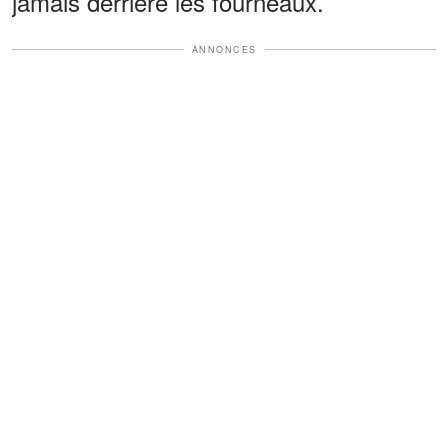
jamais derrière les fourneaux.
ANNONCES