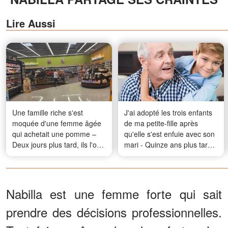
Lire Aussi
Une famille riche s'est
J'ai adopté les trois enfants
moquée d'une femme âgée
de ma petite-fille après
qui achetait une pomme –
qu'elle s'est enfuie avec son
Deux jours plus tard, ils l'ont
mari - Quinze ans plus tard,
suppliée de leur pardonner
elle est revenue pour
l'anniversaire de l'aîné, et
celui-ci lui a remis un cadeau
qui l'a fait pâlir
Nabilla est une femme forte qui sait
prendre des décisions professionnelles.