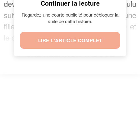
devenue adulte, Suzanne n'a pas voulu
Continuer la lecture
suivre les pas de ses parents. La jeune
Regardez une courte publicité pour débloquer la
suite de cette histoire.
fille a choisi d'étudier l'anthropologie et
le droit européen.
LIRE L'ARTICLE COMPLET
UNE RELATION TABOUE