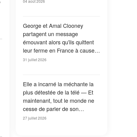
à
04 août 2026
George et Amal Clooney
partagent un message
émouvant alors qu'ils quittent
leur ferme en France à cause
des feux de forêt — Tous les
31 juillet 2026
détails
Elle a incarné la méchante la
plus détestée de la télé — Et
maintenant, tout le monde ne
cesse de parler de son
apparition dans la nouvelle
27 juillet 2026
version de « La Petite Maison
dans la prairie » — Photos