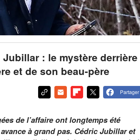
Jubillar : le mystère derrière
ère et de son beau-père
Partager
gées de l’affaire ont longtemps été
 avance à grand pas. Cédric Jubillar et