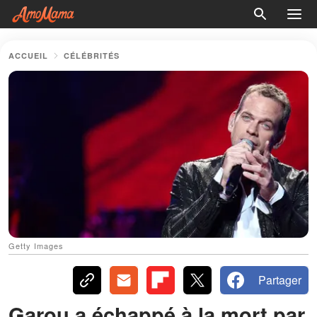
ACCUEIL
CÉLÉBRITÉS
Getty Images
Partager
Garou a échappé à la mort par