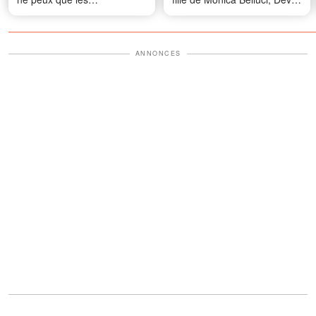
comprendre, leur demander
Cassel
pardon »
ANNONCES