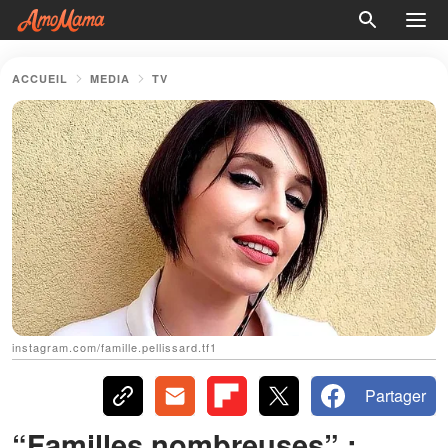
ACCUEIL
MEDIA
TV
instagram.com/famille.pellissard.tf1
Partager
“Familles nombreuses” :