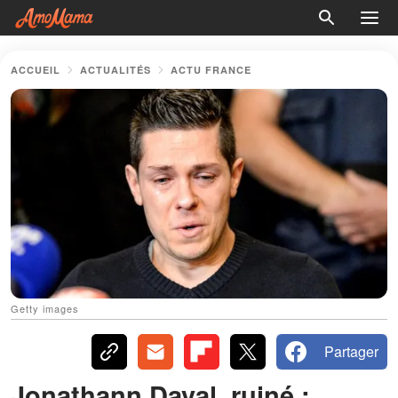
ACCUEIL
ACTUALITÉS
ACTU FRANCE
Getty images
Partager
Jonathann Daval, ruiné :