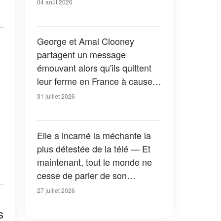
04 août 2026
George et Amal Clooney
partagent un message
émouvant alors qu'ils quittent
leur ferme en France à cause
des feux de forêt — Tous les
31 juillet 2026
détails
Elle a incarné la méchante la
plus détestée de la télé — Et
maintenant, tout le monde ne
cesse de parler de son
apparition dans la nouvelle
27 juillet 2026
version de « La Petite Maison
s
dans la prairie » — Photos