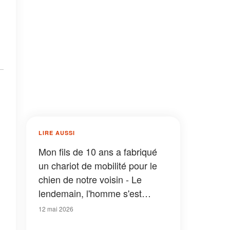
LIRE AUSSI
Mon fils de 10 ans a fabriqué
un chariot de mobilité pour le
chien de notre voisin - Le
lendemain, l'homme s'est
présenté à notre porte et a dit :
12 mai 2026
« Tu as réussi. Viens voir ce