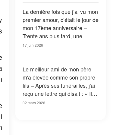
que je t'ai préparé »
La dernière fois que j’ai vu mon
y
premier amour, c’était le jour de
mon 17ème anniversaire –
s
Trente ans plus tard, une
femme qui lui ressemblait
17 juin 2026
comme deux gouttes d’eau est
e
entrée dans ma cour
a
Le meilleur ami de mon père
m'a élevée comme son propre
n
fils – Après ses funérailles, j'ai
reçu une lettre qui disait : « Il
n'était pas celui qu'il prétendait
e
02 mars 2026
être »
i
n