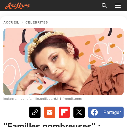
ACCUEIL
CÉLÉBRITÉS
instagram.com/famille.pellissard.tf1 freepik.com
Partager
"Familles nombreuses" :