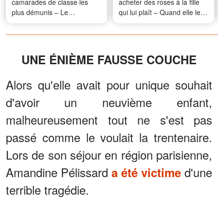
camarades de classe les
acheter des roses à la fille
plus démunis – Le
qui lui plaît – Quand elle les
lendemain matin, nous
lui a jetées à la figure, ses
avons trouvé un mystérieux
12 mots m'ont glacé le sang
carton sur le pas de notre
porte
UNE ÉNIÈME FAUSSE COUCHE
Alors qu'elle avait pour unique souhait
d'avoir un neuvième enfant,
malheureusement tout ne s'est pas
passé comme le voulait la trentenaire.
Lors de son séjour en région parisienne,
Amandine Pélissard
d'une
a été victime
terrible tragédie.