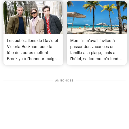
Les publications de David et
Mon fils m'avait invitée à
Victoria Beckham pour la
passer des vacances en
fête des pères mettent
famille à la plage, mais à
Brooklyn à l'honneur malgré
l'hôtel, sa femme m'a tendu
leur brouille — et les
une liste en me disant : «
internautes ont remarqué un
C'est pour ça qu'on t'a
détail révélateur — Photos
emmenée »
ANNONCES