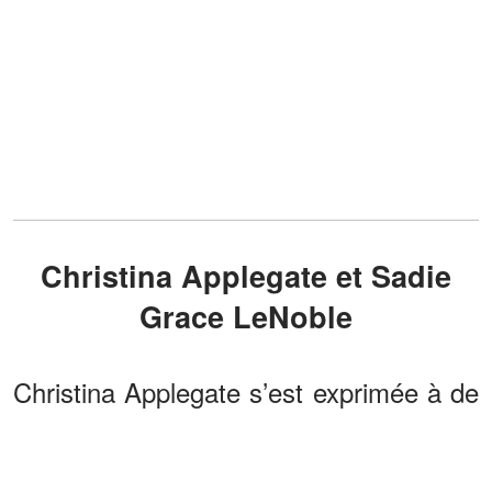
Christina Applegate et Sadie
Grace LeNoble
Christina Applegate s’est exprimée à de
nombreuses reprises, sans détour, sur
le lien profond qui l’unit à sa fille Sadie