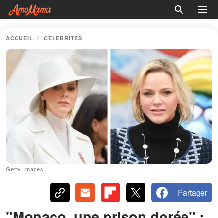
ACCUEIL
CÉLÉBRITÉS
Getty Images
Partager
"Monaco, une prison dorée" :