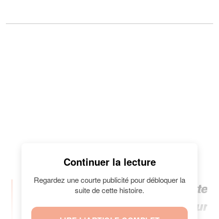
Continuer la lecture
Regardez une courte publicité pour débloquer la
"C'est amusant de voir que cette
suite de cette histoire.
robe est un style aussi joli pour