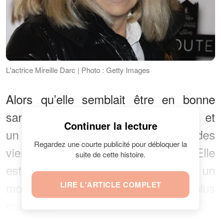
L'actrice Mireille Darc | Photo : Getty Images
Alors qu’elle semblait être en bonne
santé, deux hémorragies cérébrales et
Continuer la lecture
un arrêt cardiaque de 26 secondes
Regardez une courte publicité pour débloquer la
viennent attaquer l’actrice en 2016. Elle
suite de cette histoire.
est tombée dans le coma pendant un
mois et au réveil, elle ne pouvait plus
LIRE L'ARTICLE COMPLET
marcher.