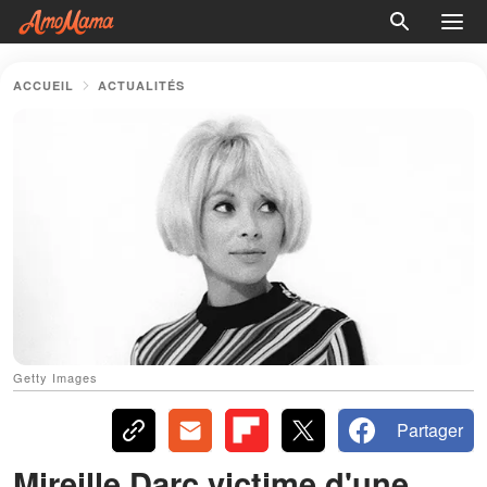
ACCUEIL
ACTUALITÉS
Getty Images
Partager
Mireille Darc victime d'une