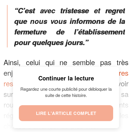
“C’est avec tristesse et regret
que nous vous informons de la
fermeture de l’établissement
pour quelques jours.”
Ainsi, celui qui ne semble pas très
enjoué pour la mise à jour
des dernières
Continuer la lecture
restrictions
, est contraint de devoir
Regardez une courte publicité pour débloquer la
surmonter un nouvel obstacle sur sa
suite de cette histoire.
route. Comme tous ses clients
réguliers, ce dernier espère voir les
LIRE L'ARTICLE COMPLET
choses s’arranger au plus vite.